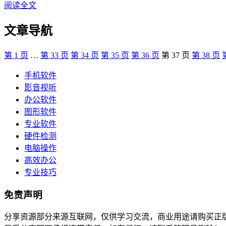
阅读全文
文章导航
第
1
页
…
第
33
页
第
34
页
第
35
页
第
36
页
第
37
页
第
38
页
手机软件
影音视听
办公软件
图形软件
专业软件
硬件检测
电脑操作
高效办公
专业技巧
免责声明
分享资源部分来源互联网，仅供学习交流，商业用途请购买正