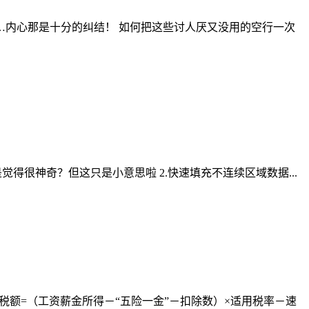
内心那是十分的纠结！ 如何把这些讨人厌又没用的空行一次
是不是觉得很神奇？但这只是小意思啦 2.快速填充不连续区域数据...
纳税额=（工资薪金所得－“五险一金”－扣除数）×适用税率－速