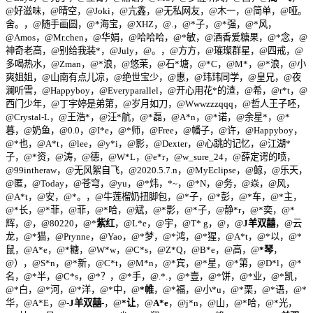
@好滋味，@晴空，@Joki，@亢鑫，@无私网友，@木一，@简单，@哑。
舍。，@随手画圆，@*海宝，@XHZ，@.，@*子，@*强，@*风，
@Amos，@Mr.chen，@华娟，@哈哈哈，@*敏，@酒香爱糖果，@*念，@
神奇老高，@别给我装*，@July，@。，@方方，@璀璨群星，@四戒，@
多喝热水，@Zman，@*浪，@悠茉，@石*塘，@*C，@M*，@*浪，@小
爽姐姐，@山南有点儿凉，@绝世宝少，@惠，@玮玮同学，@皇兄，@夜
澜听雪，@Happyboy，@Everyparallel，@开心用花*的渣，@希，@r*t，@
西门少年，@丁宇婷是弟第，@岁月如刀，@Wwwzzzqqq，@哲人王子呸，
@Crystal-L，@王浩*，@汪*航，@*磊，@A*n，@*诺，@余星*，@*
暮，@奶鱼，@0.0，@I*e，@*师，@Free，@幡子，@许，@Happyboy，
@*也，@A*t，@lee，@y*i，@影，@Dexter，@心跳的记忆，@江湖*
子，@*资，@涛，@德，@W*L，@e*r，@w_sure_24，@薛定谔的喷，
@99intheraw，@无风絮自飞，@2020.5.7.n，@MyEclipse，@鲸，@乐天，
@匿，@Today，@苍穹，@yu，@*炜，*~，@*N，@务，@焱，@风，
@A*t，@安，@*。，@牛莲榴奶扭脚包，@*子，@*彭，@*车，@*主，
@*长，@*菲，@菲，@*哈，@斌，@*影，@*子，@静*r，@*奕，@*
辉，@，@80220，@*
紫红
，@L*e，@宇，@T* g，@，@
J羊双囍
，@云
龙，@*猫，@Prynne，@Yao，@*梦，@*鸿，@*猩，@A*t，@*以，@*
鼠，@A*e，@*糖，@W*w，@C*s，@Z*Q，@B*e，@高，@
*琴
，
@），@S*n，@*新，@C*t，@M*n，@*宾，@*星，@*第，@D*l，@*
名，@*半，@C*s，@*？，@*手，@.*.，@*壹，@*饼，@*业，@*凯，
@*白，@*河，@*洋，@*中，@
*帷
，@*福，@小*u，@*栗，@*语，@*
华，@A*E，@-
J羊双囍-
，@
*让
，@
A*e
，@j*n，@山，@*哈，@*光，