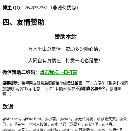
博主 QQ
：2648752761（非诚勿扰😀）
四、友情赞助
赞助本站
万水千山总是情，赞助多少随心情，
人间自有真情在，打赏一毛也是爱！
微信赞助二维码
：
点击我扫一扫打赏
温馨提示
：希望网友赞赏后顺便给小编
备注留言
一下，方便在【致谢】栏添
加您的“网名”以示谢意！（ 注：因隐私保护
不添加真名和全名
，感谢理
解！）
致
谢
@Mr.chou
，
@
Fire Bird，@小苗，@chen，@无私网友，@欧阳笑笑，@荣
飞，@毛先生，@宋人玫瑰，@小七君（汤奇），@刘*明，@ *丹，
@Zaya，@先手，@立青，@寤语，@MS，@梦醒听风，@吕，@
周*飞
，