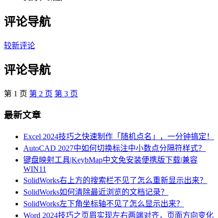
评论导航
较新评论
评论导航
第
1
页
第
2
页
第
3
页
最新文章
Excel 2024技巧之快速制作「随机点名」，一分钟搞定！
AutoCAD 2027中如何切换标注中小数点分隔符样式？
键盘映射工具|KeybMap中文免安装便携版下载|兼容
WIN11
SolidWorks右上方的搜索栏不见了怎么重新显示出来？
SolidWorks如何清除最近浏览的文档记录？
SolidWorks左下角坐标轴不见了怎么显示出来？
Word 2024技巧之页眉实现左右两端对齐，页面方向变化