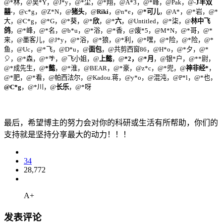
@*林，@吴*Y，@J*y，@*尘，@*翔，@A*3，@*峰，@Pak，@-
J羊双
囍-
，@c*g，@Z*N，@
猪头
，@
Riki
，@n*e，@
*可儿
，@A*，@*岩，@*
大，@C*g，@*G，@*葵，@*
欣
，@*
六
，@Untitled，@*柒，@
林中飞
鸽
，@*峰，@*名，@b*u，@*浴，@*香，@废*5，@M*N，@*哥，@*
来，@墨客儿，@J*y，@*浴，@*狼，@*利，@*嘿，@*险，@*险，@*
鱼，@Uc，@*飞，@D*u，@
面包
，@共剪西窗86，@H*o，@*夕，@*
🎈，@*森，@*🌴，@飞小姐，@
上懿
，@
*2，
@
*月
，@银*户，@**尉，
@*成先生，@
*懿
，@*淮，@BEAR，@*豪，@z*c，@*兜，@
神非经*
，
@*肥，@*看，@帕西法尔，@Kadou.蒋，@y*o，@混沌，@P*l，@*也，
@C*g
，@*川，@
长乐
，@*呀
最后，希望博主的努力会对你的科研或生活有所帮助，你们的
支持就是坚持分享最大的动力！！！
34
28,772
A+
发表评论