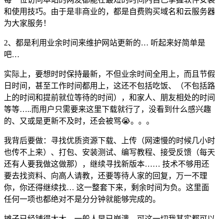
和使用技巧。由于是非商业的，都是自费购买域名和云服务器
为大家服务！
2、都是利用业余时间来维护网站更新的… 听起来好简单是
吧…
实际上，要想时时保持最新，不但业余时间全用上，而且节假
日时间，甚至工作时间都用上，这还不包括吃饭、（不包括路
上的时间和提前就位等待的时间），和家人、朋友相处的时间
等等…..而用户只需要来这里下载就行了，没看到什么感兴趣
的、又或是更新不及时，还会被骂😭。。。
我背后要做：寻找优质资源下载、上传（网速慢的时候几小时
也传不上来）、打包、安装测试、编写教程、接受反馈（每天
还有人要我做这做那），继续寻找新版本…… 技术不够用还
要去找资料、向高人请教，还要等待人家的回复，万一不理
你，你还得继续找… 这一整套下来，剩余时间为负。这里面
任何一项也都绝对不是分分钟就能够完成的。
摊子已经铺得太大，一般人早已崩溃。可这一切我其实都可以