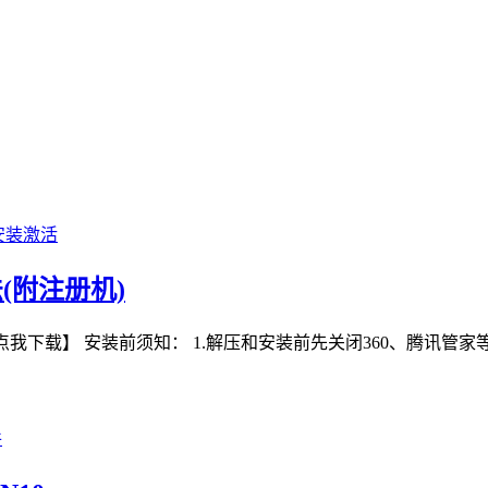
安装激活
法(附注册机)
机)：【点我下载】 安装前须知： 1.解压和安装前先关闭360、腾讯管家
件