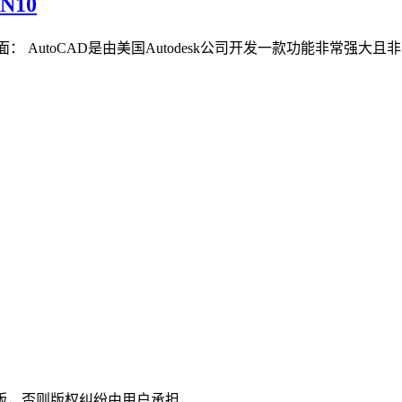
N10
软件界面： AutoCAD是由美国Autodesk公司开发一款功能
版，否则版权纠纷由用户承担，