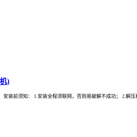
机)
点击下载】 安装前须知： 1.安装全程须联网，否则易破解不成功； 2.解