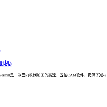
件
注册机)
界面： Powermill是一款面向铣削加工的高速、五轴CAM软件