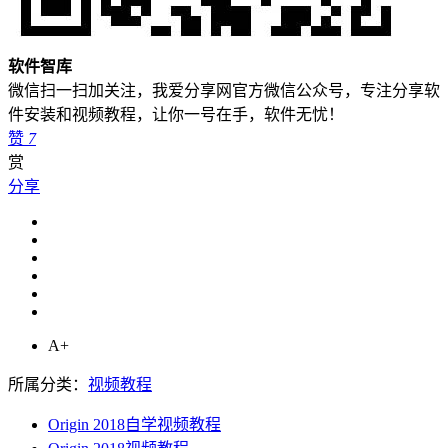
软件智库
微信扫一扫加关注，我爱分享网官方微信公众号，专注分享软
件安装和视频教程，让你一号在手，软件无忧！
赞
7
赏
分享
A+
所属分类：
视频教程
Origin 2018自学视频教程