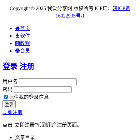
Copyright © 2025 我爱分享网 版权所有.ICP证：
皖
ICP
备
16022935
号-1
首页
软件
教程
会员
登录
注册
用户名
密码
记住我的登录信息
立即注册
点击“立即注册”转到用户注册页面。
文章目录