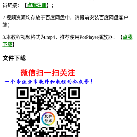
员链接：【
点我注册
】；
2.视频资源均存放于百度网盘中，请提前安装百度网盘客户
端；
3.本教程视频格式为.mp4，推荐使用PotPlayer播放器：【
点我
下载
】
文件下载