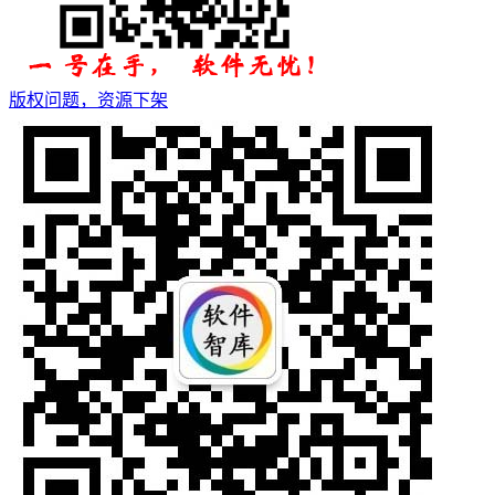
版权问题，资源下架