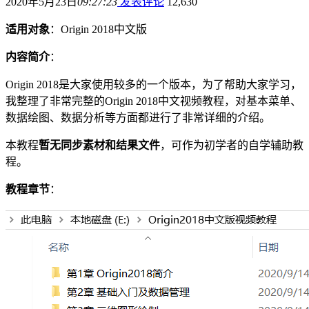
2020年5月23日
09:27:23
发表评论
12,630
适用对象
：Origin 2018中文版
内容简介
：
Origin 2018是大家使用较多的一个版本，为了帮助大家学习，
我整理了非常完整的Origin 2018中文视频教程，对基本菜单、
数据绘图、数据分析等方面都进行了非常详细的介绍。
本教程
暂无同步素材和结果文件
，可作为初学者的自学辅助教
程。
教程章节
：