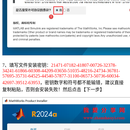
7、填写文件安装密钥：
21471-07182-41807-00726-32378-
34241-61866-60308-44209-03650-51035-48216-24734-36781-
57695-35731-64525-44540-57877-31100-06573-50736-60034-
42697-39512-63953
，密钥数字和符号都不能输错，建议直接
复制粘贴，否则会安装失败！然后点击【下一步】