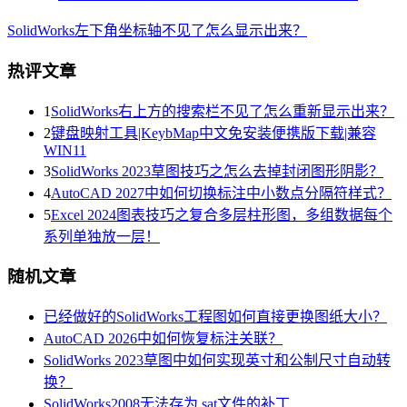
SolidWorks左下角坐标轴不见了怎么显示出来？
热评文章
1
SolidWorks右上方的搜索栏不见了怎么重新显示出来？
2
键盘映射工具|KeybMap中文免安装便携版下载|兼容
WIN11
3
SolidWorks 2023草图技巧之怎么去掉封闭图形阴影？
4
AutoCAD 2027中如何切换标注中小数点分隔符样式？
5
Excel 2024图表技巧之复合多层柱形图，多组数据每个
系列单独放一层！
随机文章
已经做好的SolidWorks工程图如何直接更换图纸大小？
AutoCAD 2026中如何恢复标注关联？
SolidWorks 2023草图中如何实现英寸和公制尺寸自动转
换？
SolidWorks2008无法存为.sat文件的补丁