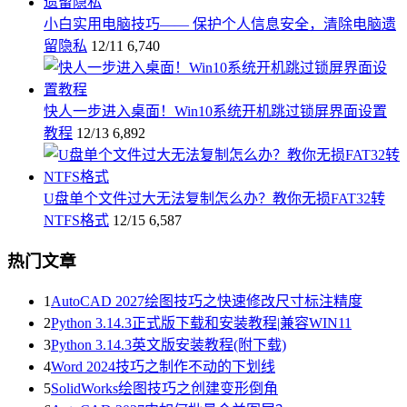
小白实用电脑技巧—— 保护个人信息安全，清除电脑遗
留隐私
12/11
6,740
快人一步进入桌面！Win10系统开机跳过锁屏界面设置
教程
12/13
6,892
U盘单个文件过大无法复制怎么办？教你无损FAT32转
NTFS格式
12/15
6,587
热门文章
1
AutoCAD 2027绘图技巧之快速修改尺寸标注精度
2
Python 3.14.3正式版下载和安装教程|兼容WIN11
3
Python 3.14.3英文版安装教程(附下载)
4
Word 2024技巧之制作不动的下划线
5
SolidWorks绘图技巧之创建变形倒角