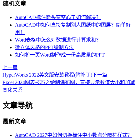
随机文章
AutoCAD标注箭头变空心了如何解决？
AutoCAD中如何直接复制别人图纸中的图层？简单好
用！
Word表格中怎么对数据进行计算求和？
微立体风格的PPT绘制方法
如何将一页Word制作成一份高质量的PPT
上一篇
HyperWorks 2022英文版安装教程(附补丁)
下一篇
Excel 2024图表技巧之绘制瀑布图，直接显示数值大小和加减
变化关系
文章导航
最新文章
AutoCAD 2027中如何切换标注中小数点分隔符样式？