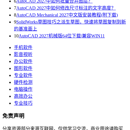
6
AutoCAD 2027中如何批量合并图层？
7
AutoCAD 2027中如何修改尺寸标注的文字高度？
8
AutoCAD Mechanical 2027中文版安装教程(附下载)
9
SolidWorks草图技巧之派生草图，快速将草图复制到新
的基准面上
10
AutoCAD 2027机械版64位下载|兼容WIN11
手机软件
影音视听
办公软件
图形软件
专业软件
硬件检测
电脑操作
高效办公
专业技巧
免责声明
分享资源部分来源互联网，仅供学习交流，商业用途请购买