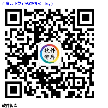
百度云下载 ( 提取密码：rbzg )
软件智库