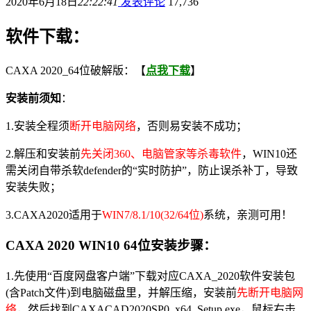
2020年6月18日
22:22:41
发表评论
17,736
软件下载：
CAXA 2020_64位破解版：【
点我下载
】
安装前须知
：
1.安装全程须
断开电脑网络
，否则易安装不成功；
2.解压和安装前
先关闭360、电脑管家等杀毒软件
，WIN10还
需关闭自带杀软defender的“实时防护”，防止误杀补丁，导致
安装失败；
3.CAXA2020适用于
WIN7/8.1/10(32/64位)
系统，亲测可用！
CAXA 2020 WIN10 64
位安装步骤
：
1.先使用“百度网盘客户端”下载对应CAXA_2020软件安装包
(含Patch文件)到电脑磁盘里，并解压缩，安装前
先断开电脑网
络
，然后找到CAXACAD2020SP0_x64_Setup.exe，鼠标右击