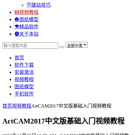
建站技巧
视频教程
图纸模型
精品软件
关于本站
首页
软件下载
安装激活
视频教程
图纸模型
手机软件
首页
视频教程
ArtCAM2017中文版基础入门视频教程
ArtCAM2017中文版基础入门视频教程