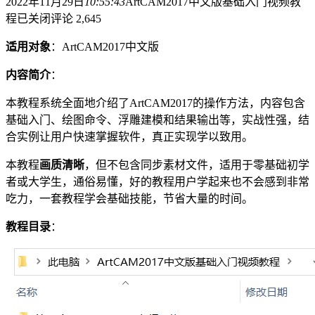
2022年11月29日
10:55:43
ArtCAM2017中文版基础入门视频教
程
已关闭评论
2,645
适用对象
：ArtCAM2017中文版
内容简介
：
本教程系统全面地介绍了ArtCAM2017的操作方法，内容包含
基础入门、绘图命令、浮雕建模和结果输出等，实战性强，结
合实例让用户快速掌握软件，真正实现学以致用。
本教程
画质清晰
，但不包含同步素材文件，适用于零基础初学
者或大学生，通俗易懂，好的教程用户学起来也不会感到非常
吃力，一套教程学会基础技能，节省大量的时间。
教程目录
：