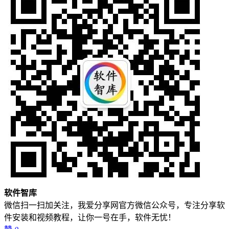
软件智库
微信扫一扫加关注，我爱分享网官方微信公众号，专注分享软
件安装和视频教程，让你一号在手，软件无忧！