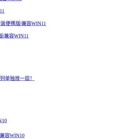
11
携版|兼容WIN11
个系列单独放一层！
10
容WIN10