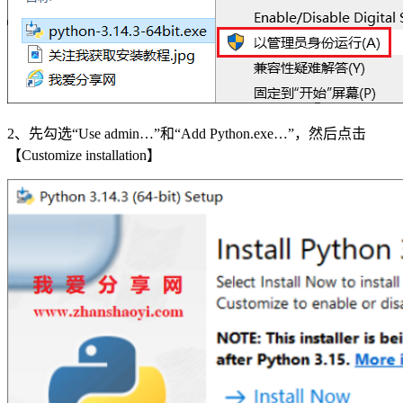
2、先勾选“Use admin…”和“Add Python.exe…”，然后点击
【Customize installation】