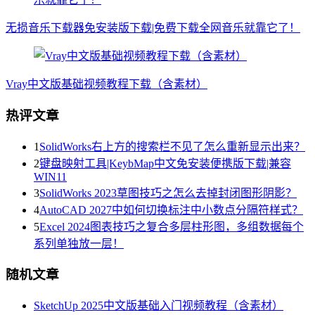
无损音乐下载器免安装版下载|免费下载全网音乐就靠它了！
Vray中文版基础视频教程下载（含素材）
热评文章
1
SolidWorks右上方的搜索栏不见了怎么重新显示出来？
2
键盘映射工具|KeybMap中文免安装便携版下载|兼容
WIN11
3
SolidWorks 2023草图技巧之怎么去掉封闭图形阴影？
4
AutoCAD 2027中如何切换标注中小数点分隔符样式？
5
Excel 2024图表技巧之复合多层柱形图，多组数据每个
系列单独放一层！
随机文章
SketchUp 2025中文版基础入门视频教程（含素材）