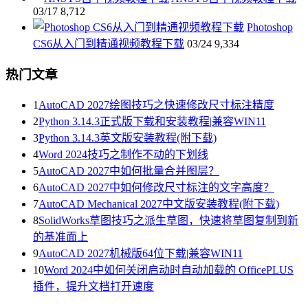
03/17
8,712
Photoshop
CS6从入门到精通视频教程下载
03/24
9,334
热门文章
1
AutoCAD 2027绘图技巧之快速修改尺寸标注精度
2
Python 3.14.3正式版下载和安装教程|兼容WIN11
3
Python 3.14.3英文版安装教程(附下载)
4
Word 2024技巧之制作不动的下划线
5
AutoCAD 2027中如何批量合并图层？
6
AutoCAD 2027中如何修改尺寸标注的文字高度？
7
AutoCAD Mechanical 2027中文版安装教程(附下载)
8
SolidWorks草图技巧之派生草图，快速将草图复制到新
的基准面上
9
AutoCAD 2027机械版64位下载|兼容WIN11
10
Word 2024中如何关闭启动时自动加载的 OfficePLUS
插件，提升文档打开速度