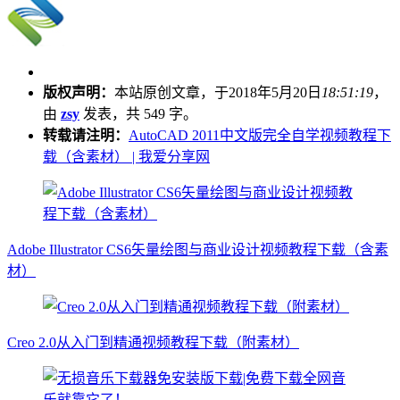
版权声明：
本站原创文章，于2018年5月20日
18:51:19
，
由
zsy
发表，共 549 字。
转载请注明：
AutoCAD 2011中文版完全自学视频教程下
载（含素材） | 我爱分享网
Adobe Illustrator CS6矢量绘图与商业设计视频教程下载（含素
材）
Creo 2.0从入门到精通视频教程下载（附素材）