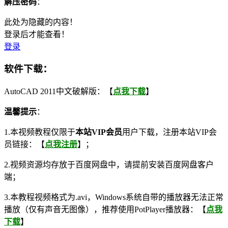
解压密码
：
此处为隐藏的内容！
登录后才能查看！
登录
软件下载：
AutoCAD 2011中文破解版：【
点我下载
】
温馨提示
：
1.本视频教程仅限于
本站VIP会员
用户下载，注册本站VIP会
员链接：【
点我注册
】；
2.视频资源均存放于百度网盘中，请提前安装百度网盘客户
端；
3.本教程视频格式为.avi，Windows系统自带的播放器无法正常
播放（仅有声音无图像），推荐使用PotPlayer播放器：【
点我
下载
】