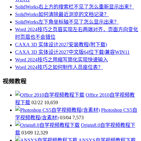
SolidWorks右上方的搜索栏不见了怎么重新显示出来？
SolidWorks如何清除最近浏览的文档记录？
SolidWorks左下角坐标轴不见了怎么显示出来？
Word 2024技巧之页眉实现左右两端对齐，页面方向变化
时页眉也不会错位
CAXA 3D 实体设计2027安装教程(附下载)
CAXA 3D 实体设计2027中文版64位下载|兼容WIN11
Word 2024技巧之用缩写简化实现快速输入
Word 2024技巧之如何制作人员座位表？
视频教程
Office 2010自学视频教
程下载
02/22
10,659
Photoshop CS5自
学视频教程(含素材)
03/04
7,573
Origin8.0自学视频教程下
载
03/09
12,329
ANSYS自学视频教程下载