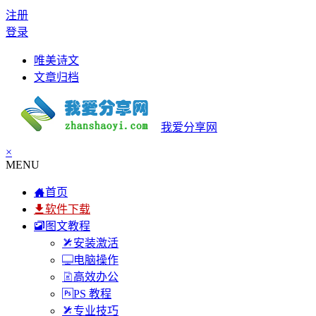
注册
登录
唯美诗文
文章归档
我爱分享网
×
MENU
首页
软件下载
图文教程
安装激活
电脑操作
高效办公
PS 教程
专业技巧