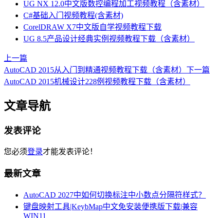
UG NX 12.0中文版数控编程加工视频教程（含素材）
C#基础入门视频教程(含素材)
CorelDRAW X7中文版自学视频教程下载
UG 8.5产品设计经典实例视频教程下载（含素材）
上一篇
AutoCAD 2015从入门到精通视频教程下载（含素材）
下一篇
AutoCAD 2015机械设计228例视频教程下载（含素材）
文章导航
发表评论
您必须
登录
才能发表评论！
最新文章
AutoCAD 2027中如何切换标注中小数点分隔符样式？
键盘映射工具|KeybMap中文免安装便携版下载|兼容
WIN11