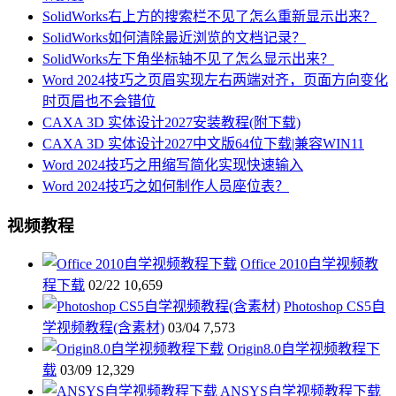
SolidWorks右上方的搜索栏不见了怎么重新显示出来？
SolidWorks如何清除最近浏览的文档记录？
SolidWorks左下角坐标轴不见了怎么显示出来？
Word 2024技巧之页眉实现左右两端对齐，页面方向变化
时页眉也不会错位
CAXA 3D 实体设计2027安装教程(附下载)
CAXA 3D 实体设计2027中文版64位下载|兼容WIN11
Word 2024技巧之用缩写简化实现快速输入
Word 2024技巧之如何制作人员座位表？
视频教程
Office 2010自学视频教
程下载
02/22
10,659
Photoshop CS5自
学视频教程(含素材)
03/04
7,573
Origin8.0自学视频教程下
载
03/09
12,329
ANSYS自学视频教程下载