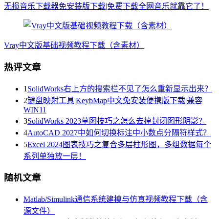
无损音乐下载器免安装版下载|免费下载全网音乐就靠它了！
Vray中文版基础视频教程下载（含素材）
热评文章
1
SolidWorks右上方的搜索栏不见了怎么重新显示出来？
2
键盘映射工具|KeybMap中文免安装便携版下载|兼容
WIN11
3
SolidWorks 2023草图技巧之怎么去掉封闭图形阴影？
4
AutoCAD 2027中如何切换标注中小数点分隔符样式？
5
Excel 2024图表技巧之复合多层柱形图，多组数据每个
系列单独放一层！
随机文章
Matlab/Simulink通信系统建模与仿真视频教程下载（含
源文件）