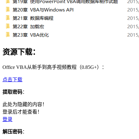
资源下载：
Office VBA从新手到高手视频教程（0.85G+）：
点击下载
提取密码
：
此处为隐藏的内容！
登录后才能查看！
登录
解压密码
：