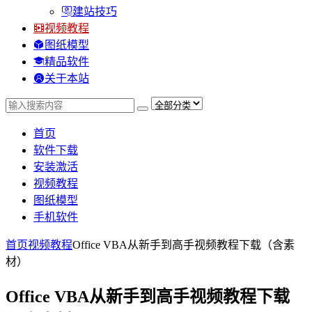
建站技巧
视频教程
图纸模型
精品软件
关于本站
首页
软件下载
安装激活
视频教程
图纸模型
手机软件
首页
视频教程
Office VBA从新手到高手视频教程下载（含素
材）
Office VBA从新手到高手视频教程下载