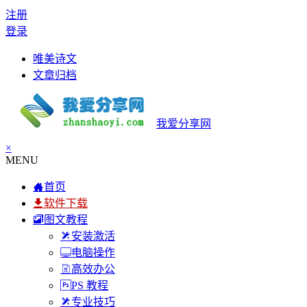
注册
登录
唯美诗文
文章归档
我爱分享网
×
MENU
首页
软件下载
图文教程
安装激活
电脑操作
高效办公
PS 教程
专业技巧