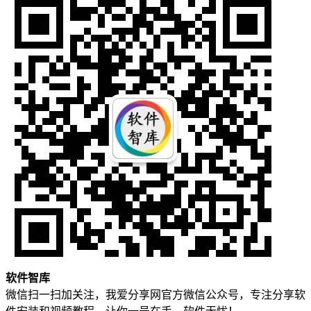
软件智库
微信扫一扫加关注，我爱分享网官方微信公众号，专注分享软