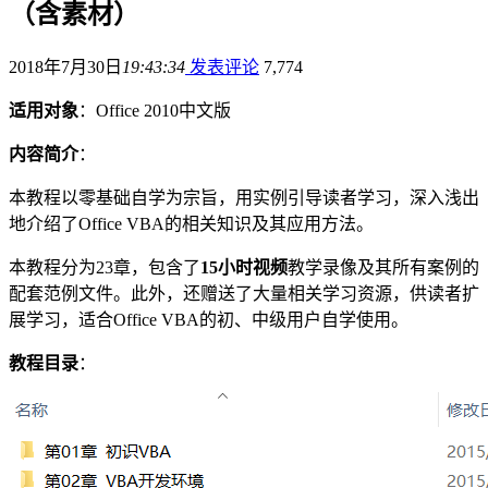
（含素材）
2018年7月30日
19:43:34
发表评论
7,774
适用对象
：Office 2010中文版
内容简介
：
本教程以零基础自学为宗旨，用实例引导读者学习，深入浅出
地介绍了Office VBA的相关知识及其应用方法。
本教程分为23章，包含了
15小时视频
教学录像及其所有案例的
配套范例文件。此外，还赠送了大量相关学习资源，供读者扩
展学习，适合Office VBA的初、中级用户自学使用。
教程目录
：