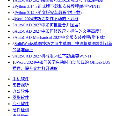
1
AutoCAD 2027绘图技巧之快速修改尺寸标注精度
2
Python 3.14.3正式版下载和安装教程|兼容WIN11
3
Python 3.14.3英文版安装教程(附下载)
4
Word 2024技巧之制作不动的下划线
5
AutoCAD 2027中如何批量合并图层？
6
AutoCAD 2027中如何修改尺寸标注的文字高度？
7
AutoCAD Mechanical 2027中文版安装教程(附下载)
8
SolidWorks草图技巧之派生草图，快速将草图复制到新
的基准面上
9
AutoCAD 2027机械版64位下载|兼容WIN11
10
Word 2024中如何关闭启动时自动加载的 OfficePLUS
插件，提升文档打开速度
手机软件
影音视听
办公软件
图形软件
专业软件
硬件检测