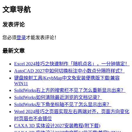
文章导航
发表评论
您必须
登录
才能发表评论！
最新文章
Excel 2024技巧之快速制作「随机点名」，一分钟搞定！
AutoCAD 2027中如何切换标注中小数点分隔符样式？
键盘映射工具|KeybMap中文免安装便携版下载|兼容
WIN11
SolidWorks右上方的搜索栏不见了怎么重新显示出来？
SolidWorks如何清除最近浏览的文档记录？
SolidWorks左下角坐标轴不见了怎么显示出来？
Word 2024技巧之页眉实现左右两端对齐，页面方向变化
时页眉也不会错位
CAXA 3D 实体设计2027安装教程(附下载)