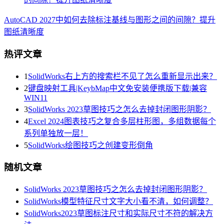
AutoCAD 2027中如何去除标注基线与图形之间的间隙？提升
图纸清晰度
热评文章
1
SolidWorks右上方的搜索栏不见了怎么重新显示出来？
2
键盘映射工具|KeybMap中文免安装便携版下载|兼容
WIN11
3
SolidWorks 2023草图技巧之怎么去掉封闭图形阴影？
4
Excel 2024图表技巧之复合多层柱形图，多组数据每个
系列单独放一层！
5
SolidWorks绘图技巧之创建变形倒角
随机文章
SolidWorks 2023草图技巧之怎么去掉封闭图形阴影？
SolidWorks模型特征尺寸文字大小看不清，如何调整？
SolidWorks2023草图标注尺寸和实际尺寸不符的解决方