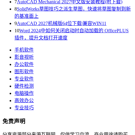
7
AutoCAD Mechanical 2027中文版安装教程(附下载)
8
SolidWorks草图技巧之派生草图，快速将草图复制到新
的基准面上
9
AutoCAD 2027机械版64位下载|兼容WIN11
10
Word 2024中如何关闭启动时自动加载的 OfficePLUS
插件，提升文档打开速度
手机软件
影音视听
办公软件
图形软件
专业软件
硬件检测
电脑操作
高效办公
专业技巧
免责声明
分享资源部分来源互联网，仅供学习交流，商业用途请购买