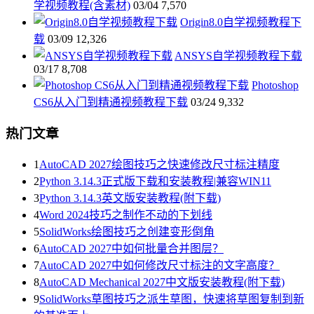
学视频教程(含素材)
03/04
7,570
Origin8.0自学视频教程下
载
03/09
12,326
ANSYS自学视频教程下载
03/17
8,708
Photoshop
CS6从入门到精通视频教程下载
03/24
9,332
热门文章
1
AutoCAD 2027绘图技巧之快速修改尺寸标注精度
2
Python 3.14.3正式版下载和安装教程|兼容WIN11
3
Python 3.14.3英文版安装教程(附下载)
4
Word 2024技巧之制作不动的下划线
5
SolidWorks绘图技巧之创建变形倒角
6
AutoCAD 2027中如何批量合并图层？
7
AutoCAD 2027中如何修改尺寸标注的文字高度？
8
AutoCAD Mechanical 2027中文版安装教程(附下载)
9
SolidWorks草图技巧之派生草图，快速将草图复制到新