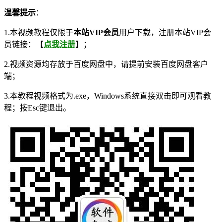
温馨提示
：
1.本视频教程仅限于
本站VIP会员
用户下载，注册本站VIP会
员链接：【
点我注册
】；
2.视频资源均存放于百度网盘中，请提前安装百度网盘客户
端；
3.本教程视频格式为.exe，Windows系统直接双击即可观看教
程；按Esc键退出。