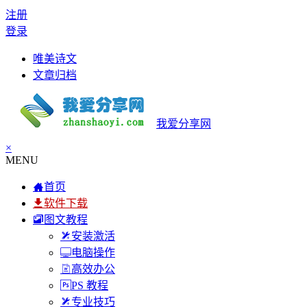
注册
登录
唯美诗文
文章归档
我爱分享网
×
MENU
首页
软件下载
图文教程
安装激活
电脑操作
高效办公
PS 教程
专业技巧