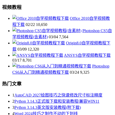
视频教程
Office 2010自学视频教
程下载
02/22
10,650
Photoshop CS5自
学视频教程(含素材)
03/04
7,564
Origin8.0自学视频教程下
载
03/09
12,320
ANSYS自学视频教程下载
03/17
8,701
Photoshop
CS6从入门到精通视频教程下载
03/24
9,325
热门文章
1
AutoCAD 2027绘图技巧之快速修改尺寸标注精度
2
Python 3.14.3正式版下载和安装教程|兼容WIN11
3
Python 3.14.3英文版安装教程(附下载)
4
Word 2024技巧之制作不动的下划线