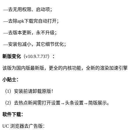
—去无用权限、启动项；
—去除apk下载完自动打开；
—去版本更新，永不升级；
—
安装包减小，其它细节优化；
新版变化
（v10.9.7.737）
：
该版为国内版最新版，更全的内核功能，全新的渲染加速引擎
小贴士：
（1）安装前请卸载原版！
（2）去热点新闻需打开设置→头条设置→简版展示。
软件下载：
UC
浏览器去广告版：