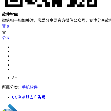
软件智库
微信扫一扫加关注，我爱分享网官方微信公众号，专注分享软
赞
0
赏
分享
A+
所属分类：
手机软件
UC浏览器去广告版