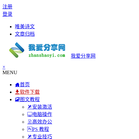
注册
登录
唯美诗文
文章归档
我爱分享网
×
MENU
首页
软件下载
图文教程
安装激活
电脑操作
高效办公
PS 教程
专业技巧