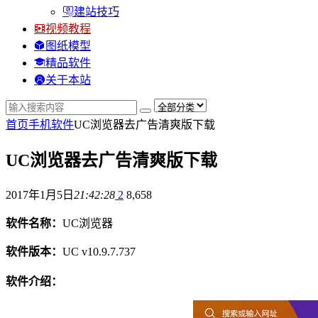
建站技巧
视频教程
图纸模型
精品软件
关于本站
首页
手机软件
UC浏览器去广告清爽版下载
UC浏览器去广告清爽版下载
2017年1月5日
21:42:28
2
8,658
软件名称：
UC
浏览器
软件版本：
UC
v10.9.7.737
软件介绍：