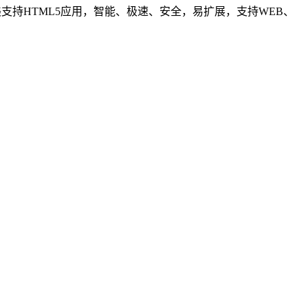
支持HTML5应用，智能、极速、安全，易扩展，支持WEB、
。