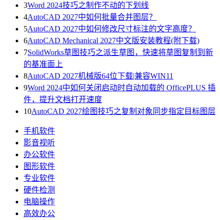
3
Word 2024技巧之制作不动的下划线
4
AutoCAD 2027中如何批量合并图层？
5
AutoCAD 2027中如何修改尺寸标注的文字高度？
6
AutoCAD Mechanical 2027中文版安装教程(附下载)
7
SolidWorks草图技巧之派生草图，快速将草图复制到新
的基准面上
8
AutoCAD 2027机械版64位下载|兼容WIN11
9
Word 2024中如何关闭启动时自动加载的 OfficePLUS 插
件，提升文档打开速度
10
AutoCAD 2027绘图技巧之复制对象同步指定目标图层
手机软件
影音视听
办公软件
图形软件
专业软件
硬件检测
电脑操作
高效办公