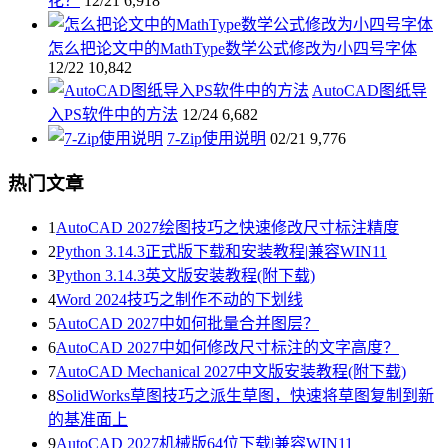
花？
12/21
6,918
怎么把论文中的MathType数学公式修改为小四号字体
12/22
10,842
AutoCAD图纸导
入PS软件中的方法
12/24
6,682
7-Zip使用说明
02/21
9,776
热门文章
1
AutoCAD 2027绘图技巧之快速修改尺寸标注精度
2
Python 3.14.3正式版下载和安装教程|兼容WIN11
3
Python 3.14.3英文版安装教程(附下载)
4
Word 2024技巧之制作不动的下划线
5
AutoCAD 2027中如何批量合并图层？
6
AutoCAD 2027中如何修改尺寸标注的文字高度？
7
AutoCAD Mechanical 2027中文版安装教程(附下载)
8
SolidWorks草图技巧之派生草图，快速将草图复制到新
的基准面上
9
AutoCAD 2027机械版64位下载|兼容WIN11