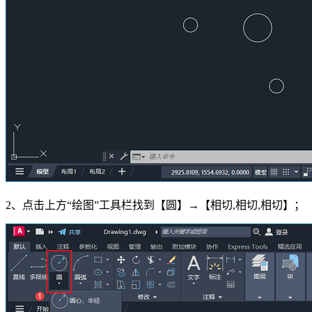
2、点击上方“绘图”工具栏找到【圆】→【相切,相切,相切】；