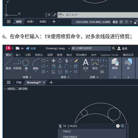
6、在命令栏输入：TR使用修剪命令，对多余线段进行修剪；