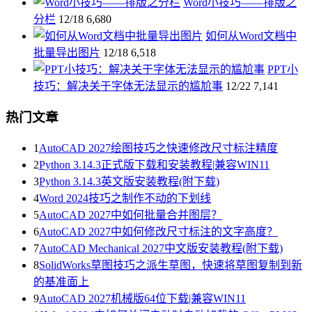
Word小技巧——排版之
分栏
12/18
6,680
如何从Word文档中
批量导出图片
12/18
6,518
PPT小
技巧：解决关于字体无法显示的尴尬事
12/22
7,141
热门文章
1
AutoCAD 2027绘图技巧之快速修改尺寸标注精度
2
Python 3.14.3正式版下载和安装教程|兼容WIN11
3
Python 3.14.3英文版安装教程(附下载)
4
Word 2024技巧之制作不动的下划线
5
AutoCAD 2027中如何批量合并图层？
6
AutoCAD 2027中如何修改尺寸标注的文字高度？
7
AutoCAD Mechanical 2027中文版安装教程(附下载)
8
SolidWorks草图技巧之派生草图，快速将草图复制到新
的基准面上
9
AutoCAD 2027机械版64位下载|兼容WIN11