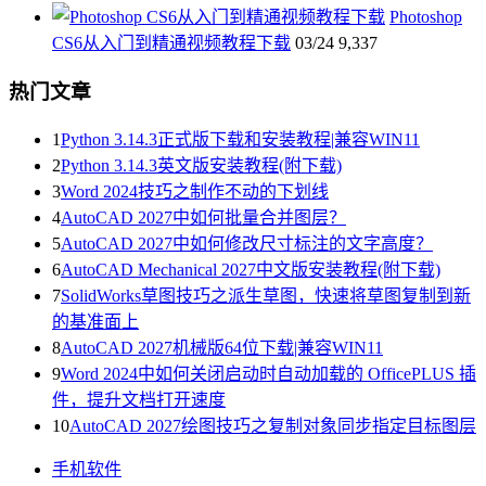
Photoshop
CS6从入门到精通视频教程下载
03/24
9,337
热门文章
1
Python 3.14.3正式版下载和安装教程|兼容WIN11
2
Python 3.14.3英文版安装教程(附下载)
3
Word 2024技巧之制作不动的下划线
4
AutoCAD 2027中如何批量合并图层？
5
AutoCAD 2027中如何修改尺寸标注的文字高度？
6
AutoCAD Mechanical 2027中文版安装教程(附下载)
7
SolidWorks草图技巧之派生草图，快速将草图复制到新
的基准面上
8
AutoCAD 2027机械版64位下载|兼容WIN11
9
Word 2024中如何关闭启动时自动加载的 OfficePLUS 插
件，提升文档打开速度
10
AutoCAD 2027绘图技巧之复制对象同步指定目标图层
手机软件