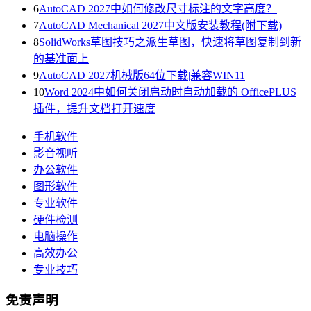
6
AutoCAD 2027中如何修改尺寸标注的文字高度？
7
AutoCAD Mechanical 2027中文版安装教程(附下载)
8
SolidWorks草图技巧之派生草图，快速将草图复制到新
的基准面上
9
AutoCAD 2027机械版64位下载|兼容WIN11
10
Word 2024中如何关闭启动时自动加载的 OfficePLUS
插件，提升文档打开速度
手机软件
影音视听
办公软件
图形软件
专业软件
硬件检测
电脑操作
高效办公
专业技巧
免责声明