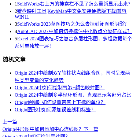
1
SolidWorks右上方的搜索栏不见了怎么重新显示出来？
2
键盘映射工具|KeybMap中文免安装便携版下载|兼容
WIN11
3
SolidWorks 2023草图技巧之怎么去掉封闭图形阴影？
4
AutoCAD 2027中如何切换标注中小数点分隔符样式？
5
Excel 2024图表技巧之复合多层柱形图，多组数据每个
系列单独放一层！
随机文章
Origin 2024中绘制双Y轴柱状点线组合图，同时呈现两
种类型变量的变化趋势
Origin 2024中如何绘制气泡+颜色映射图？
Origin 2024中绘制多半径环形图，直观显示各部分占比
Origin绘图时如何设置带有上下标的单位？
Origin图形中如何添加误差线和标签？
上一篇
Origin柱形图中如何添加中心连线图？
下一篇
Origin 2024中如何绘制雷达图？