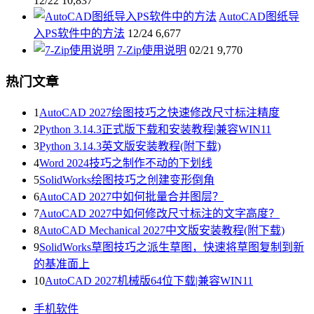
12/22
10,837
AutoCAD图纸导
入PS软件中的方法
12/24
6,677
7-Zip使用说明
02/21
9,770
热门文章
1
AutoCAD 2027绘图技巧之快速修改尺寸标注精度
2
Python 3.14.3正式版下载和安装教程|兼容WIN11
3
Python 3.14.3英文版安装教程(附下载)
4
Word 2024技巧之制作不动的下划线
5
SolidWorks绘图技巧之创建变形倒角
6
AutoCAD 2027中如何批量合并图层？
7
AutoCAD 2027中如何修改尺寸标注的文字高度？
8
AutoCAD Mechanical 2027中文版安装教程(附下载)
9
SolidWorks草图技巧之派生草图，快速将草图复制到新
的基准面上
10
AutoCAD 2027机械版64位下载|兼容WIN11
手机软件